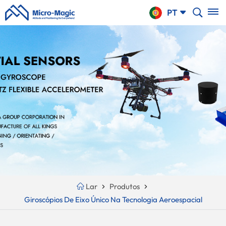
CARRINHO
PT
DE
COMPRAS
English
NTINUE
Your
русский
PPING
Cart
Español
Is
Português
Empty!
بالعربية
CN
Lar
Produtos
Giroscópios De Eixo Único Na Tecnologia Aeroespacial