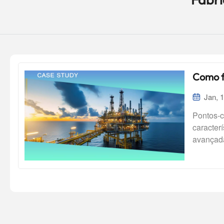
Como f
Jan, 
Pontos-c
caracter
avançada
estabili
extremos
nas indú
(monitor
desempen
operar s
tempo de