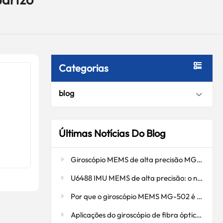
o
Categorias
blog
Últimas Notícias Do Blog
es
Giroscópio MEMS de alta precisão MG-502: Navegação precisa em ambientes de perfuração severos
cial
U6488 IMU MEMS de alta precisão: o núcleo do controle estável para drones e plataformas inteligentes.
Por que o giroscópio MEMS MG-502 é o "olho oculto" do controle de atitude de drones?
az de
tínuo e
Aplicações do giroscópio de fibra óptica: aprimorando a precisão de navegação e orientação.
eratura