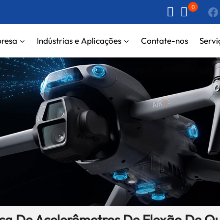
0
resa
Indústrias e Aplicações
Contate-nos
Servi
ca De Acelerômetros De Flexão De Q