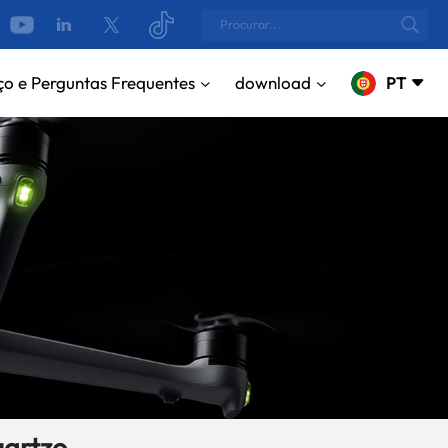
ço e Perguntas Frequentes
download
PT
English
русский
Español
Português
بالعربية
CN
uartzo