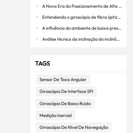
ndo a
A Nova Era do Posicionamento de Alta Precisão: Integração Profunda da Tecnologia RTK e do Sistema GNSS/INS de Antena Dupla I3700
ial
Entendendo o giroscópio de fibra óptica: como ele funciona
os são
os
A influência do ambiente de baixa pressão em acelerômetros flexíveis de quartzo: uma consideração fundamental em aplicações aeroespaciais.
cesso
Análise técnica da inclinação do inclinômetro: medição precisa, estável e confiável.
os para
lidade
 são
TAGS
a são
 em
lmente,
Sensor De Taxa Angular
indo
Giroscópio De Interface SPI
as para
Giroscópio De Baixo Ruído
mplo, o
ovou
Medição Inercial
rova de
o,
Giroscópio De Nível De Navegação