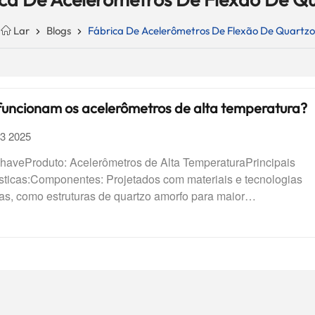
Lar
Blogs
Fábrica De Acelerômetros De Flexão De Quartz
uncionam os acelerômetros de alta temperatura?
13 2025
haveProduto: Acelerômetros de Alta TemperaturaPrincipais
ísticas:Componentes: Projetados com materiais e tecnologias
s, como estruturas de quartzo amorfo para maior
dade.Função: Fornecer dados confiáveis ​​e precisos em ambient
, cruciais para a segurança e o desempenho.Aplicações: Essen
strias de petróleo e gás (sistemas MWD), aeroespacial
amento estrutural), testes automotivos (avaliações de colisões e
ho) e diversos setores industriais.Integridade dos dados: Cap
ob altas temperaturas e vibrações, garantindo desempenho con
 inatividade mínimo.Conclusão: Os acelerômetros de alta temp