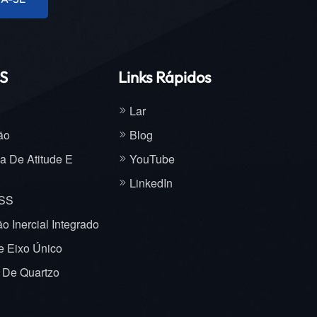
dam a
acial,
penho e
S
Links Rápidos
s
ão
Lar
ções e
entro
ão
Blog
 nos
a De Atitude E
YouTube
ronave
LinkedIn
nto dos
NSS
 Inercial Integrado
ca do
 Eixo Único
leração
l De Quartzo
e a
 de
os