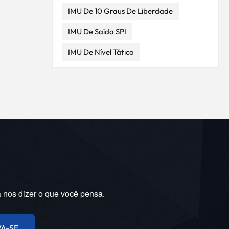
IMU De 10 Graus De Liberdade
s onde
IMU De Saída SPI
busto e
entes
IMU De Nível Tático
ia e o
ções e
s, os
temas
filagem
ecer
 Esses
 eles
uração:
iando
a nos dizer o que você pensa.
ndo
eduza o
VA-SE