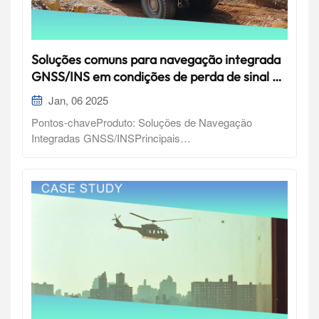
Soluções comuns para navegação integrada
GNSS/INS em condições de perda de sinal de
satélite
Jan, 06 2025
Pontos-chaveProduto: Soluções de Navegação
Integradas GNSS/INSPrincipais
características:Componentes: O sistema integrado
inclui receptor GNSS, Unidade de Medição Inercial
(IMU) e sensores opcionais como LiDAR ou
odômetros.Função: Mantém a precisão e a
estabilidade durante a perda do sinal GNSS usando
sensores adicionais ou restrições de estado de
movimento, como ZUPT.Aplicações: Ideal para
navegação urbana, mineração, exploração de petróleo
e outros ambientes com potencial para obstrução de
sinais.Navegação inercial: Utiliza giroscópios e
acelerômetros para medir posição, velocidade e