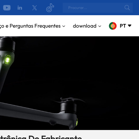
ço e Perguntas Frequentes
download
PT
English
русский
Español
Português
بالعربية
CN
trônica Do Fabricante