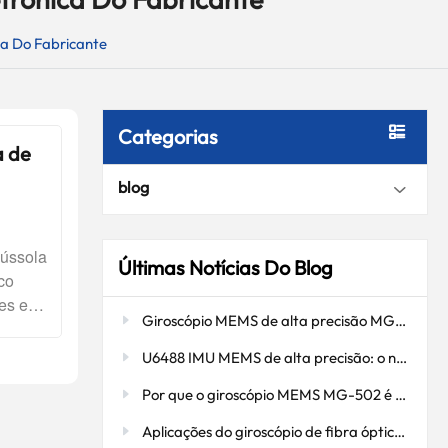
a Do Fabricante
Categorias
a de
blog
ússola
Últimas Notícias Do Blog
co
es e
Giroscópio MEMS de alta precisão MG-502: Navegação precisa em ambientes de perfuração severos
a de
to.•
U6488 IMU MEMS de alta precisão: o núcleo do controle estável para drones e plataformas inteligentes.
ola
Por que o giroscópio MEMS MG-502 é o "olho oculto" do controle de atitude de drones?
nético
ngulo
Aplicações do giroscópio de fibra óptica: aprimorando a precisão de navegação e orientação.