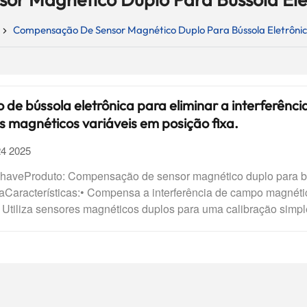
Compensação De Sensor Magnético Duplo Para Bússola Eletrônic
de bússola eletrônica para eliminar a interferênci
magnéticos variáveis ​​em posição fixa.
24 2025
haveProduto: Compensação de sensor magnético duplo para b
caCaracterísticas:• Compensa a interferência de campo magnéti
• Utiliza sensores magnéticos duplos para uma calibração simpl
a.Vantagens:• Alta tolerância a falhas e baixo esforço de colet
dequado para plataformas com restrições de espaço e orçamen
ona maior precisão de direção em ambientes dinâmicosA búss
ca pode reduzir significativamente a interferência do campo mag
 ao ambiente por meio de calibração e indicar com precisão o â