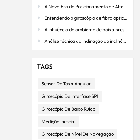
o.
A Nova Era do Posicionamento de Alta Precisão: Integração Profunda da Tecnologia RTK e do Sistema GNSS/INS de Antena Dupla I3700
midade
Entendendo o giroscópio de fibra óptica: como ele funciona
al.
A influência do ambiente de baixa pressão em acelerômetros flexíveis de quartzo: uma consideração fundamental em aplicações aeroespaciais.
a fixa
Análise técnica da inclinação do inclinômetro: medição precisa, estável e confiável.
cas
o ou
TAGS
S para
tico
Sensor De Taxa Angular
azimute
Giroscópio De Interface SPI
lguns
el e,
Giroscópio De Baixo Ruído
temas
o.
Medição Inercial
vel. 1.
Giroscópio De Nível De Navegação
tico e