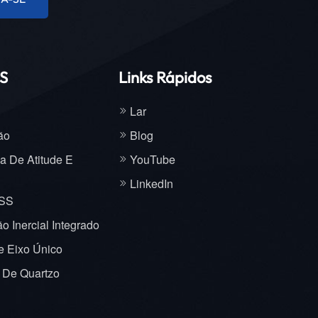
ostra a
rau N,
 curva
S
Links Rápidos
bém
nsor
Lar
 a
ste e
ão
Blog
r
a De Atitude E
YouTube
campo
o A,
LinkedIn
ura do
NSS
, ou
 Inercial Integrado
sensor
 Eixo Único
acima e
cos A e
l De Quartzo
saída