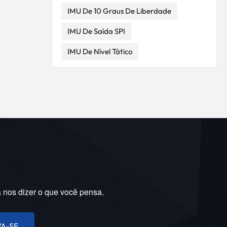
ta de
IMU De 10 Graus De Liberdade
onado
IMU De Saída SPI
 do
IMU De Nível Tático
 aço
 Gaço
ético
do
a do
que,
o longo
guintes
m o
a nos dizer o que você pensa.
 20 cm,
ram
ltada
VA-SE