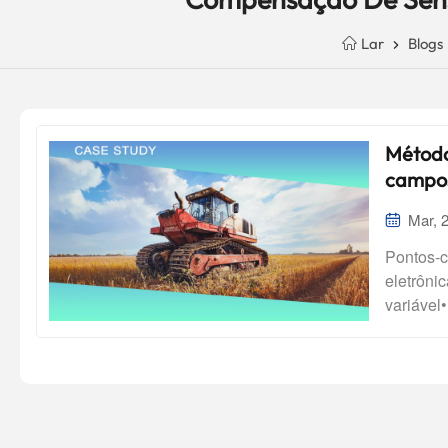
Lar
Blogs
Método 
campos 
Mar, 
Pontos-c
eletrôni
variável
econômic
dados• A
Proporci
eletrôni
inerente