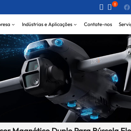
0
resa
Indústrias e Aplicações
Contate-nos
Servi
r Magnético Duplo Para Bússola Ele