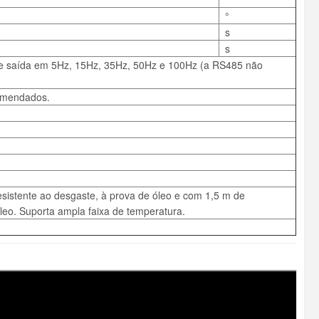
°
s
s
 de saída em 5Hz, 15Hz, 35Hz, 50Hz e 100Hz (a RS485 não
omendados.
sistente ao desgaste, à prova de óleo e com 1,5 m de
leo. Suporta ampla faixa de temperatura.
)