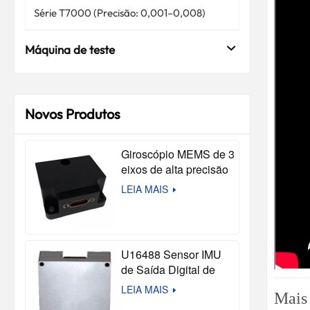
Série T7000 (Precisão: 0,001–0,008)
Máquina de teste
Novos Produtos
Giroscópio MEMS de 3
eixos de alta precisão
M3G-210 (Compatível
LEIA MAIS
com STIM210)
U16488 Sensor IMU
de Saída Digital de
Alta Precisão MEMS,
LEIA MAIS
Mais
Módulo Inercial Tático