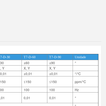
7-D-30
T7-D-60
T7-D-90
Unidade
30
±60
±90
°
, Y
X, Y
X, Y
0,01
±0,01
±0,01
°/℃
150
≤150
≤150
ppm/℃
00
100
100
Hz
,01
0,01
0,01
°
°