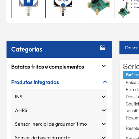
Descr
Categorias
Séri
Batatas fritas e complementos
Parâme
Produtos Integrados
Faixa 
Eixo d
INS
Desvio
Coefic
AHRS
sensib
Respos
Sensor inercial de grau marítimo
Resol
Sensor de busca do norte
Precis