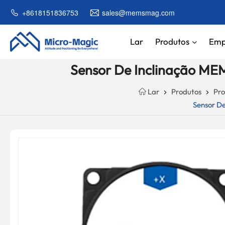
CARRINHO
+8618151836753
sales@memsmag.com
DE
COMPRAS
Lar
Produtos
Emp
Sensor De Inclinação MEM
NTINUE
Your
PPING
Cart
Lar
Produtos
Pro
Is
Sensor De
Empty!