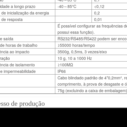
lidade a longo prazo
-40～85℃
<0,12
de inicialização da energia
0,2
 de resposta
0,01
É possível configurar as frequências
possui essa função).
de saída
RS232/RS485/RS422 podem ser enc
de horas de trabalho
≥55000 horas/tempo
ência ao impacto
3500g, 0,5ms, 3 vezes/eixo
bração
10 g, 10 a 1000 Hz
ência de isolamento
≥100MΩ
de impermeabilidade
IP66
Cabo blindado padrão de 4*0,2mm², re
comprimento, à prova de desgaste e ó
75g (excluindo a caixa de embalagem
esso de produção