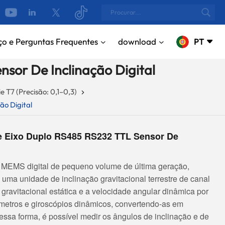
ço e Perguntas Frequentes
download
PT
sor De Inclinação Digital
English
ie T7 (Precisão: 0,1–0,3)
ão Digital
русский
Español
e Eixo Duplo RS485 RS232 TTL Sensor De
Português
 MEMS digital de pequeno volume de última geração,
بالعربية
 uma unidade de inclinação gravitacional terrestre de canal
CN
gravitacional estática e a velocidade angular dinâmica por
etros e giroscópios dinâmicos, convertendo-as em
essa forma, é possível medir os ângulos de inclinação e de