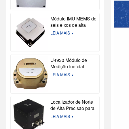
de 10 Eixos para
Sistemas de
Navegação e
Módulo IMU MEMS de
Autônomos
seis eixos de alta
precisão U503
LEIA MAIS
U4930 Módulo de
Medição Inercial
MEMS de Alta
LEIA MAIS
Precisão com Seis
Eixos (compatível com
HG4930)
Localizador de Norte
de Alta Precisão para
Mapeamento Preciso
LEIA MAIS
em Ambientes Hostis