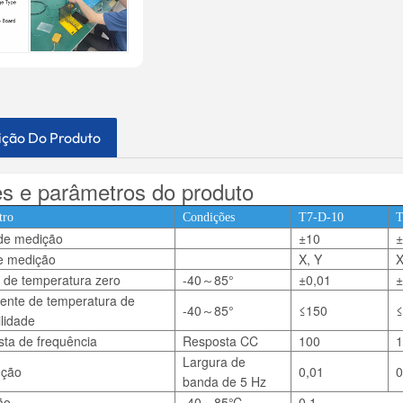
ição Do Produto
es e parâmetros do produto
tro
Condições
T7-D-10
T
de medição
±10
±
e medição
X, Y
X
 de temperatura zero
-40～85°
±0,01
±
iente de temperatura de
-40～85°
≤150
≤
ilidade
ta de frequência
Resposta CC
100
1
Largura de
ução
0,01
0
banda de 5 Hz
ão
-40～85℃
0,1