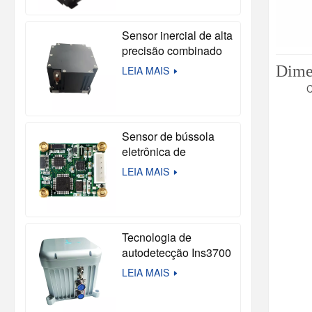
Sensor inercial de alta
precisão combinado
com giroscópio de
Dime
LEIA MAIS
fibra óptica e
C
acelerômetro de
quartzo, composto por
névoa e acelerômetro
Sensor de bússola
de quartzo.
eletrônica de
autocalibração de alto
LEIA MAIS
desempenho
Tecnologia de
autodetecção Ins3700
sem satélite para
LEIA MAIS
navios não tripulados
e drones