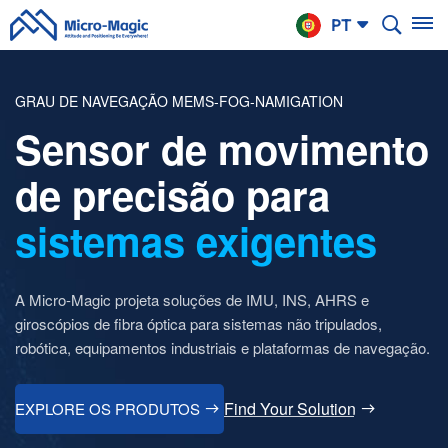
CARRINHO
PT
DE
COMPRAS
GRAU DE NAVEGAÇÃO MEMS-FOG-NAMIGATION
English
Sensor de movimento
NTINUE
Your
русский
PPING
Cart
de precisão para
Español
Is
sistemas exigentes
Português
Empty!
بالعربية
A Micro-Magic projeta soluções de IMU, INS, AHRS e
CN
giroscópios de fibra óptica para sistemas não tripulados,
robótica, equipamentos industriais e plataformas de navegação.
Find Your Solution
EXPLORE OS PRODUTOS