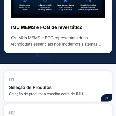
IMU MEMS e FOG de nível tático
Giroscópio MEMS de nível tático e FOG
Acelerômetro MEMS de nível tático e
acelerômetro de quartzo
Os IMUs MEMS e FOG representam duas
tecnologias essenciais nos modernos sistemas de
sensoriamento inercial, cada uma otimizada para
diferentes requisitos de desempenho e aplicação.
01
Seleção de Produtos
Seleção de produto: a escolha certa de IMU
02